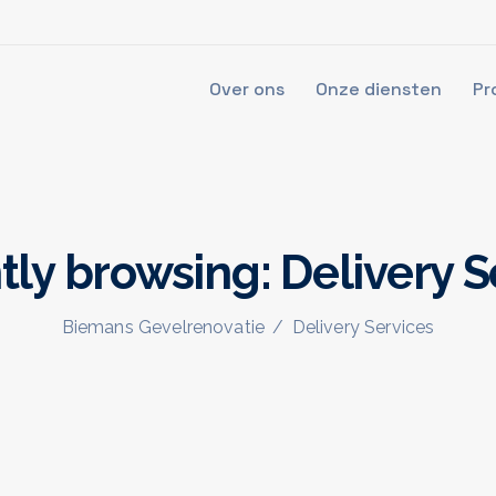
Over ons
Onze diensten
Pr
tly browsing: Delivery S
Biemans Gevelrenovatie
/
Delivery Services